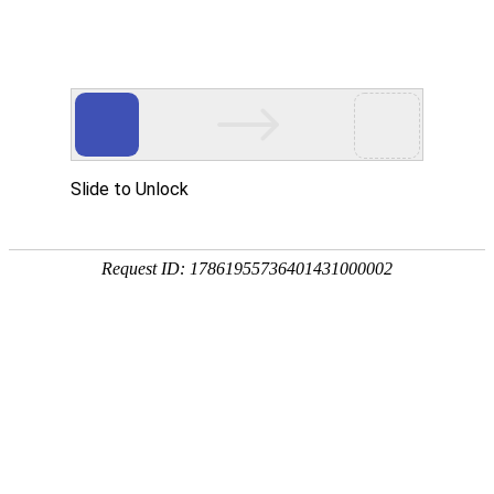
k8注册地址
|
留学资讯
一对一咨询
|
报名评估
搜 索
咨询电话：
400-005-2500
首页
音乐留学新闻
音乐院校库
音乐院校排名
专业解读
留学
艺术留学
申请
常见问题
音乐留学评估
音乐留学新闻
|
热点活动
|
音乐院校排名
|
留学签证
|
奖学金
|
音
专家
乐预科
|
音乐本科
|
音乐硕士
|
美国音乐留学
|
英国音乐留学
|
澳
洲音乐留学
|
德国音乐留学
|
法国音乐留学
|
新加坡留学
|
其他留
艺考后留
学
|
音乐表演
|
音乐理论
|
现代音乐
|
录音艺术
|
作曲理论
|
音乐
剧
|
音乐学
学
高考后留
学